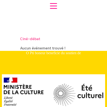
Passer
au
contenu
Ciné-débat
Aucun événement trouvé !
O Pti boneur beneficie du soutien de