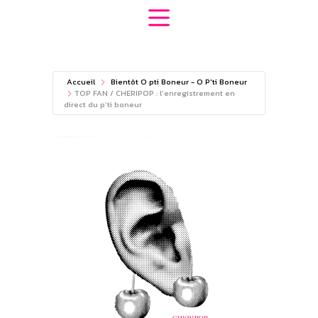
Passer
au
contenu
Accueil
Bientôt O pti Boneur - O P'ti Boneur
TOP FAN / CHERIPOP : l’enregistrement en
direct du p’ti boneur