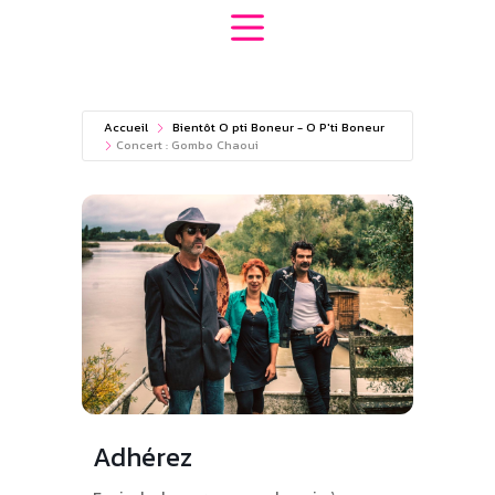
Passer
au
contenu
Accueil
Bientôt O pti Boneur - O P'ti Boneur
Concert : Gombo Chaoui
Adhérez