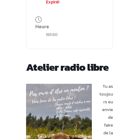
Expiré!
Heure
18h30
Atelier radio libre
Tu as
toujou
rs eu
envie
de
faire
de la